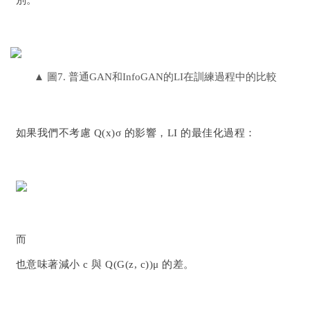
別。
▲
圖7. 普通GAN和InfoGAN的LI在訓練過程中的比較
如果我們不考慮 Q(x)σ 的影響，LI 的最佳化過程：
而
也意味著減小 c 與 Q(G(z, c))μ 的差。