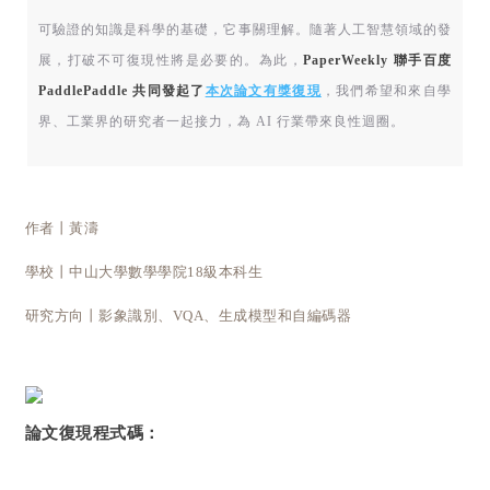
可驗證的知識是科學的基礎，它事關理解。隨著人工智慧領域的發
展，打破不可復現性將是必要的。為此，
PaperWeekly 聯手百度
PaddlePaddle 共同發起了
本次論文有獎復現
，我們希望和來自學
界、工業界的研究者一起接力，為 AI 行業帶來良性迴圈。
作者丨黃濤
學校丨中山大學數學學院18級本科生
研究方向丨影象識別、VQA、生成模型和自編碼器
論文復現程式碼：