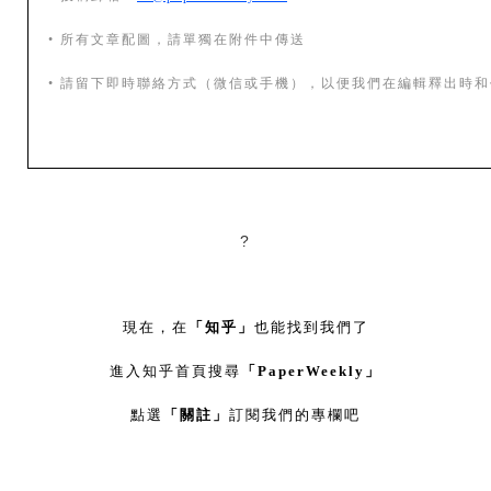
• 所有文章配圖，請單獨在附件中傳送
• 請留下即時聯絡方式（微信或手機），以便我們在編輯釋出時
?
現在，在
「知乎」
也能找到我們了
進入知乎首頁搜尋
「PaperWeekly」
點選
「關註」
訂閱我們的專欄吧