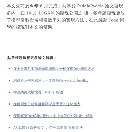
本文先前於今年 8 月完成，共享於 PaddlePaddle 論文復現
群內，在 10 月 LSGAN 的復現公開之 後，參考該復現更改
了模型引數命名和引數串列的實現方法，在此感謝 Todd 同
學的復現對本文的幫助。
點選標題檢視更多論文解讀：
在全景影片中預測頭部運動：一種深度強化學習方法
網路表示學習綜述：一文理解Network Embedding
神經網路架構搜尋（NAS）綜述
從傅裡葉分析角度解讀深度學習的泛化能力
深度
解讀DeepMind新作：史上最強GAN影象生成器
ACL2018高分論文：混合高斯隱向量文法