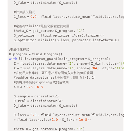
    D_fake = discriminator(G_sample) 
#計算損失函式
    G_loss = 
0.0
 - fluid.layers.reduce_mean(fluid.layers.log(D_
#定義optimizer最佳化的變數的範圍
    theta_G = get_params(G_program, 
"G"
)
    G_optimizer = fluid.optimizer.AdamOptimizer()
    G_optimizer.minimize(G_loss, parameter_list=theta_G)
#D最佳化程式
D_program = fluid.Program()
with
 fluid.program_guard(main_program = D_program):
    Z = fluid.layers.data(name=
'Z'
, shape=[Z_dim], dtype=
'float
    X = fluid.layers.data(name=
'X'
, shape=[
784
], dtype=
'float32
#在使用資料集時，要註意相應介面傳入資料的值的範圍
#paddle.dataset.mnist中的資料，範圍在[-1, 1]
#要將其轉換到sigmoid函式的值域內
    X = X * 
0.5
 + 
0.5
    G_sample = generator(Z)
    D_real = discriminator(X)
    D_fake = discriminator(G_sample)  
    D_loss = 
0.0
 - fluid.layers.reduce_mean(fluid.layers.log(D_
    + fluid.layers.log(
1.0
 - D_fake + 
1e-8
))
    theta_D = get_params(G_program, 
"D"
)