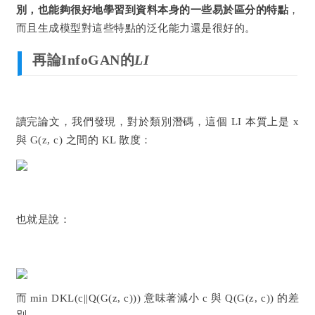
別，也能夠很好地學習到資料本身的一些易於區分的特點
，
而且生成模型對這些特點的泛化能力還是很好的。
再論InfoGAN的
LI
讀完論文，我們發現，對於類別潛碼，這個 LI 本質上是 x
與 G(z, c) 之間的 KL 散度：
也就是說：
而 min DKL(c||Q(G(z, c))) 意味著減小 c 與 Q(G(z, c)) 的差