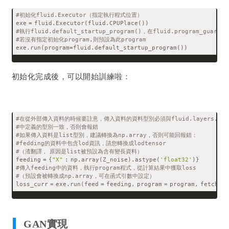
#初始化fluid.Executor（指定執行程式位置）
exe = fluid.Executor(fluid.CPUPlace())
#執行fluid.default_startup_program()，在fluid.program_guard(
#若沒有指定初始化program,則預設為此program
exe.run(program=fluid.default_startup_program())
初始化完成後，可以開始訓練啦：
#在從外部傳入資料的時候要註意，傳入資料的資料型別必須與fluid.layers.dat
#中定義的型別一致，否則會報錯
#如果傳入資料是list型別，建議轉換為np.array，否則可能回報錯：
#fedding的資料中包含lod資訊，請您轉換成lodtensor
#（渣翻譯， 原因是list被預設為含有變長資料）
feeding = {
"X"
 : np.array(Z_noise).astype(
'float32'
)}
#傳入feeding中的資料，執行program程式，從計算結果中獲取loss
#（預設會被轉換成np.array，可在函式引數中設定）
loss_curr = exe.run(feed = feeding, program = program, fetch_li
GAN實現