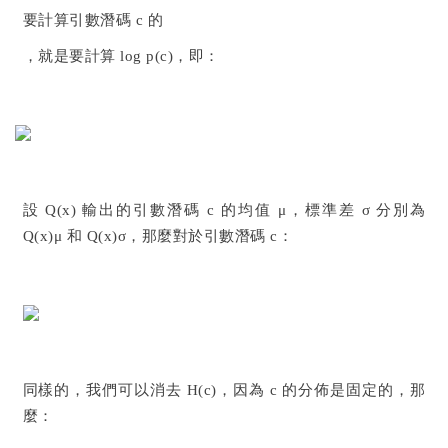
要計算引數潛碼 c 的
，就是要計算 log p(c)，即：
設 Q(x) 輸出的引數潛碼 c 的均值 μ，標準差 σ 分別為
Q(x)μ 和 Q(x)σ，那麼對於引數潛碼 c：
同樣的，我們可以消去 H(c)，因為 c 的分佈是固定的，那
麼：