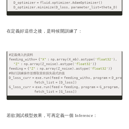
    D_optimizer = fluid.optimizer.AdamOptimizer()
    D_optimizer.minimize(D_loss, parameter_list=theta_D)
在定義好這些之後，是時候開訓練了：
#定義傳入的資料
feeding_withx= {
"X"
 : np.array(X_mb).astype(
'float32'
), 
"Z"
 : np.array(Z_noise).astype(
'float32'
)}
feeding = {
"Z"
 : np.array(Z_noise).astype(
'float32'
)}
#執行訓練操作並獲取當前損失函式的值
D_loss_curr = exe.run(feed = feeding_withx, program = D_progra
                      fetch_list = [D_loss])
G_loss_curr = exe.run(feed = feeding, program = G_program, 
                      fetch_list = [G_loss])
若欲測試模型效果，可再定義一個 Inference：