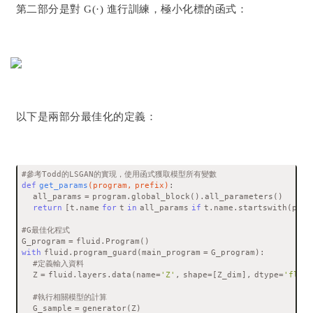
第二部分是對 G(·) 進行訓練，極小化標的函式：
以下是兩部分最佳化的定義：
#參考Todd的LSGAN的實現，使用函式獲取模型所有變數
def
get_params
(program, prefix)
:
    all_params = program.global_block().all_parameters()
return
 [t.name 
for
 t 
in
 all_params 
if
 t.name.startswith(pref
#G最佳化程式
G_program = fluid.Program()
with
 fluid.program_guard(main_program = G_program):
#定義輸入資料
    Z = fluid.layers.data(name=
'Z'
, shape=[Z_dim], dtype=
'float
#執行相關模型的計算
    G_sample = generator(Z)