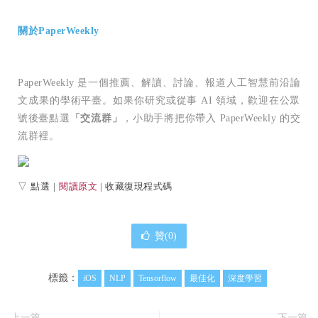
關於PaperWeekly
PaperWeekly 是一個推薦、解讀、討論、報道人工智慧前沿論
文成果的學術平臺。如果你研究或從事 AI 領域，歡迎在公眾
號後臺點選
「交流群」
，小助手將把你帶入 PaperWeekly 的交
流群裡。
▽ 點選 |
閱讀原文
| 收藏復現程式碼
贊(
0
)
標籤：
iOS
NLP
Tensorflow
最佳化
深度學習
上一篇
下一篇