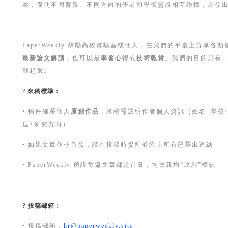
梁，促使不同背景、不同方向的學者和學術靈感相互碰撞，迸發
PaperWeekly 鼓勵高校實驗室或個人，在我們的平臺上分享各
最新論文解讀
，也可以是
學習心得
或
技術乾貨
。我們的目的只有
動起來。
?
來稿標準：
• 稿件確系個人
原創作品
，來稿需註明作者個人資訊（姓名+學校/
位+研究方向）
• 如果文章並非首發，請在投稿時提醒並附上所有已釋出連結
• PaperWeekly 預設每篇文章都是首發，均會新增“原創”標誌
? 投稿郵箱：
• 投稿郵箱：
hr@paperweekly.site