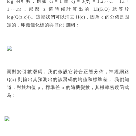
log 的引數，例如 ci = 1 而 cj = 0(∀j = 1,2,···,i − 1,i +
1,···,n)，那麼 z 這時候計算出的 LI(G,Q) 就等於
log(Q(z,c)i)。這裡我們可以消去 H(c)，因為 c 的分佈是固
定的，即最佳化標的與 H(c) 無關：
而對於引數潛碼，我們假設它符合正態分佈，神經網路
Q(x) 則輸出其預測出的該潛碼的均值和標準差， 我們知
道，對於均值 μ，標準差 σ 的隨機變數，其機率密度函式
為：