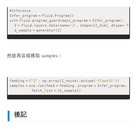
#Inference
Infer_program = fluid.Program()
with
 fluid.program_guard(main_program = Infer_program):   
    Z = fluid.layers.data(name=
'Z'
, shape=[Z_dim], dtype=
'float
    G_sample = generator(Z)
然後再這樣獲取 samples：
feeding = {
"Z"
 : np.array(Z_noise).astype(
'float32'
)}
samples = exe.run(feed = feeding, program = Infer_program, 
                  fetch_list = [G_sample])
後記