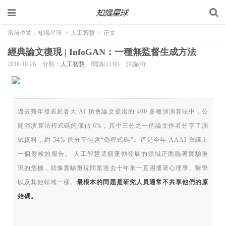
當前位置：
知識星球
>
人工智慧
>
正文
經典論文復現 | InfoGAN：一種無監督生成方法
2018-10-26
分類：
人工智慧
閱讀(1130)
評論(0)
過去幾年發表於各大 AI 頂會論文提出的 400 多種演演算法中，公
開演演算法程式碼的僅佔 6%，其中三分之一的論文作者分享了測
試資料，約 54% 的分享包含“偽程式碼”。這是今年 AAAI 會議上
一個嚴峻的報告。
人工智慧這個蓬勃發展的領域正面臨著實驗重
現的危機，就像實驗重現問題過去十年來一直困擾著心理學、醫學
以及其他領域一樣。
最根本的問題是研究人員通常不共享他們的原
始碼。