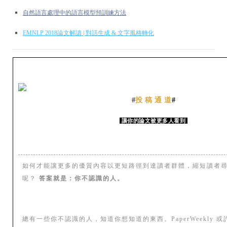
自然語言處理中的語言模型預訓練方法
EMNLP 2018論文解讀 | 對話生成 & 文字風格轉化
#
投 稿 通 道
#
讓你的論文被更多人看到
如何才能讓更多的優質內容以更短路徑到達讀者群體，縮短讀者
呢？
答案就是：你不認識的人。
總有一些你不認識的人，知道你想知道的東西。PaperWeekly 