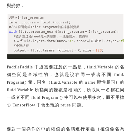
與變數：
#建立Infer_program
Infer_program = fluid.Program()
#在這裡面定義Infer_program中的操作與變數
with
 fluid.program_guard(main_program = Infer_program):
#從外部透過feed傳入的變數，一般是輸入、標簽等
    X = fluid.layers.data(name=
'X'
, shape=[X_dim], dtype=
'float
#全連結層
    output = fluid.layers.fc(input = X, size = 
128
) 
Paddle
Paddle
中還需要註意的一點是，fluid.Variable 的名
稱空間是全域性的，也就是說在同一或者不同 fluid.
Program() 間，同名（fluid.Variable 的 name 屬性相同）的
fluid.Variable 所指向的變數是相同的，所以同一名稱在同
一或者不同 fluid.Program () 中可以被使用多次，而不用擔
心 TensorFlow 中會出現的 reuse 問題。
要對一個操作的中的權值的名稱進行定義（權值命名為