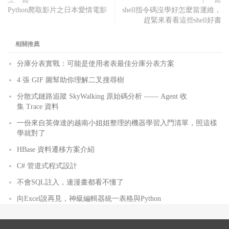
Python爬取影片之日本愛情電影
shell指令碼沒學好怎麼當運維，
趕緊來看看這些shell好書
相關推薦
分庫分表實戰：可能是使用者表最佳分庫分表方案
4 張 GIF 圖幫助你理解二叉搜尋樹
分散式鏈路追蹤 SkyWalking 原始碼分析 —— Agent 收
集 Trace 資料
一份來自英偉達的越南小姐姐整理的機器學習入門清單，照這樣
學就對了
HBase 資料遷移方案介紹
C# 管道式程式設計
不會SQL註入，連漫畫都看不懂了
向Excel說再見，神級編輯器統一表格與Python