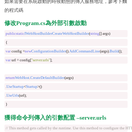
如果需要在系統啟動的時候動態的傳入服務地址，參考下麵
的程式碼
修改Program.cs為外部引數啟動
public
static
IWebHostBuilder
CreateWebHostBuilder
(
string
[]
 args
)
{
var
 config 
=
new
ConfigurationBuilder
().
AddCommandLine
(
args
).
Build
();
var
 url 
=
 config
[
"server.urls"
];
return
WebHost
.
CreateDefaultBuilder
(
args
)
.
UseStartup
<
Startup
>()
.
UseUrls
(
url
);
}
獲得命令列傳入的引數配置 –server.urls
// This method gets called by the runtime. Use this method to configure the HTT