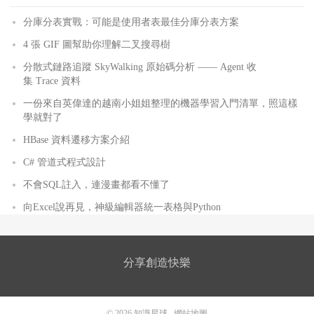
分庫分表實戰：可能是使用者表最佳分庫分表方案
4 張 GIF 圖幫助你理解二叉搜尋樹
分散式鏈路追蹤 SkyWalking 原始碼分析 —— Agent 收
集 Trace 資料
一份來自英偉達的越南小姐姐整理的機器學習入門清單，照這樣
學就對了
HBase 資料遷移方案介紹
C# 管道式程式設計
不會SQL註入，連漫畫都看不懂了
向Excel說再見，神級編輯器統一表格與Python
分享創造快樂
© 2026
知識星球
網站地圖