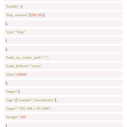
"healthy"
:
{
"http_statuses"
:
[
200
,
302
]
},
"type"
:
"http"
}
},
"hash_on_cookie_path"
:
"/"
,
"hash_fallback"
:
"none"
,
"slots"
:
10000
},
"target"
:
{
"tags"
:
[
"example"
,
"low-priority"
],
"target"
:
"192.168.1.10:5200"
,
"weight"
:
100
}