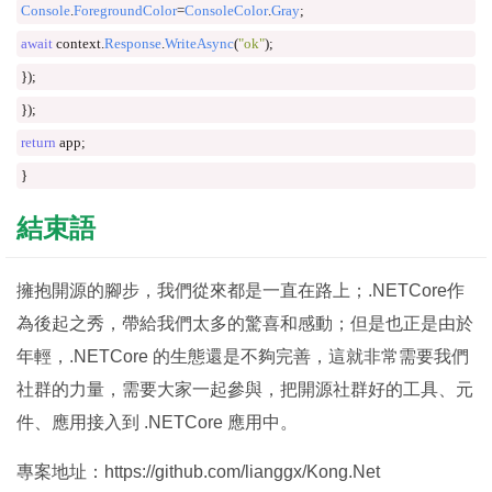
Console
.
ForegroundColor
=
ConsoleColor
.
Gray
;
await
 context
.
Response
.
WriteAsync
(
"ok"
);
});
});
return
 app
;
}
結束語
擁抱開源的腳步，我們從來都是一直在路上；.NETCore作
為後起之秀，帶給我們太多的驚喜和感動；但是也正是由於
年輕，.NETCore 的生態還是不夠完善，這就非常需要我們
社群的力量，需要大家一起參與，把開源社群好的工具、元
件、應用接入到 .NETCore 應用中。
專案地址：https://github.com/lianggx/Kong.Net