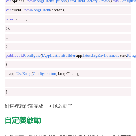
var
 options 
=
new
KongClientOptions
(
HttpClientFactory
.
Create
(),
this
.
Configura
var
 client 
=
new
KongClient
(
options
);
return
 client
;
});
...
}
public
void
Configure
(
IApplicationBuilder
 app
,
IHostingEnvironment
 env
,
Kong
{
    app
.
UseKong
(
Configuration
,
 kongClient
);
...
}
到這裡就配置完成，可以啟動了。
自定義啟動