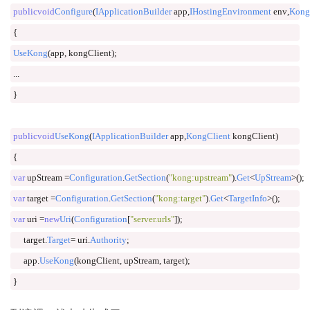
public
void
Configure
(
IApplicationBuilder
 app
,
IHostingEnvironment
 env
,
Kong
{
UseKong
(
app
,
 kongClient
);
...
}
public
void
UseKong
(
IApplicationBuilder
 app
,
KongClient
 kongClient
)
{
var
 upStream 
=
Configuration
.
GetSection
(
"kong:upstream"
).
Get
<
UpStream
>();
var
 target 
=
Configuration
.
GetSection
(
"kong:target"
).
Get
<
TargetInfo
>();
var
 uri 
=
new
Uri
(
Configuration
[
"server.urls"
]);
     target
.
Target
=
 uri
.
Authority
;
     app
.
UseKong
(
kongClient
,
 upStream
,
 target
);
}