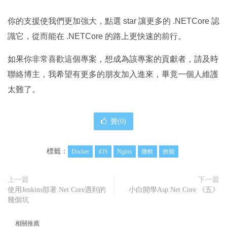
你的支援使我們更加強大，點選 star 讓更多的 .NETCore 認
識它，從而能在 .NETCore 的路上更快速的前行。
如果你非常喜歡這個專案，想成為該專案的貢獻者，請及時
聯絡博主，我希望有更多的朋友加入進來，畢竟一個人維護
太難了。
贊(
0
)
標籤：
Docker
iOS
Nginx
微軟
效能
上一篇
下一篇
使用Jenkins部署.Net Core遇到的
小白開學Asp.Net Core 《五》
幾個坑
相關推薦