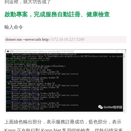
到這裡，就大功告成了
啟動專案，完成服務自動註冊、健康檢查
輸入命令
dotnet run 
--
server
.
urls http
:
//172.16.10.227:5200
上面綠色輸出部分，表示服務註冊成功，藍色部分，表示
Kong 正在執行對 Kong.Net 客戶端的檢查，從執行情況來