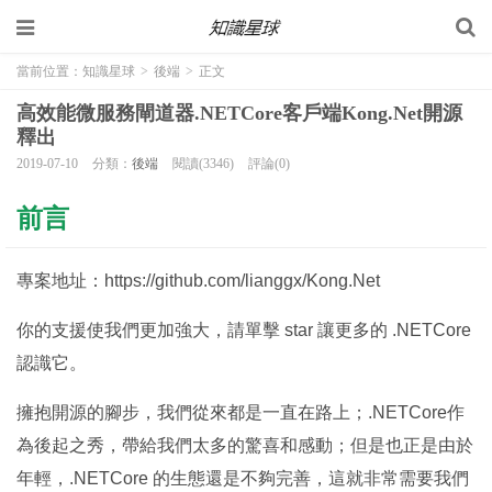
當前位置：
知識星球
>
後端
>
正文
高效能微服務閘道器.NETCore客戶端Kong.Net開源
釋出
2019-07-10
分類：
後端
閱讀(3346)
評論(0)
前言
專案地址：https://github.com/lianggx/Kong.Net
你的支援使我們更加強大，請單擊 star 讓更多的 .NETCore
認識它。
擁抱開源的腳步，我們從來都是一直在路上；.NETCore作
為後起之秀，帶給我們太多的驚喜和感動；但是也正是由於
年輕，.NETCore 的生態還是不夠完善，這就非常需要我們