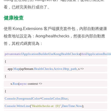
看，已經完美執行成功了。
健康檢查
使用 Kong.Extensions 客戶端擴充套件包，內部自動將健康
檢查地址設定為：/kong/healthchecks，然後在內部自動應
答，其程式碼實現為：
private
static
IApplicationBuilder
UseKongHealthChecks
(
this
IApplicationBuild
{
    app
.
Map
(
upStream
.
HealthChecks
.
Active
.
Http_path
,
 s 
=>
{
        s
.
Run
(
async
 context 
=>
{
Console
.
ForegroundColor
=
ConsoleColor
.
Blue
;
Console
.
WriteLine
(
"Healthchecks at: {0}"
,
DateTime
.
Now
);