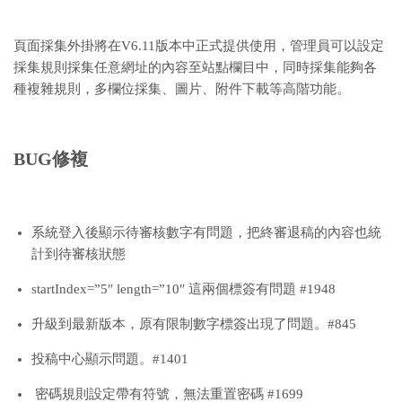
頁面採集外掛將在V6.11版本中正式提供使用，管理員可以設定
採集規則採集任意網址的內容至站點欄目中，同時採集能夠各
種複雜規則，多欄位採集、圖片、附件下載等高階功能。
BUG修複
系統登入後顯示待審核數字有問題，把終審退稿的內容也統
計到待審核狀態
startIndex=”5″ length=”10″ 這兩個標簽有問題 #1948
升級到最新版本，原有限制數字標簽出現了問題。#845
投稿中心顯示問題。#1401
密碼規則設定帶有符號，無法重置密碼 #1699