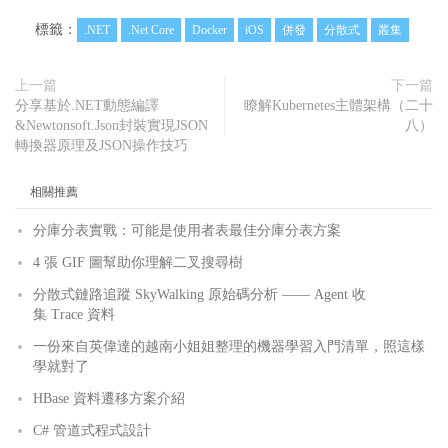
標籤：
.NET
.Net Core
Docker
iOS
併發
分散式
叢集
上一篇
下一篇
分享基於.NET動態編譯
瞭解Kubernetes主體架構（二十
&Newtonsoft.Json封裝實現JSON
八）
轉換器原理及JSON操作技巧
相關推薦
分庫分表實戰：可能是使用者表最佳分庫分表方案
4 張 GIF 圖幫助你理解二叉搜尋樹
分散式鏈路追蹤 SkyWalking 原始碼分析 —— Agent 收
集 Trace 資料
一份來自英偉達的越南小姐姐整理的機器學習入門清單，照這樣
學就對了
HBase 資料遷移方案介紹
C# 管道式程式設計