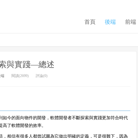
首頁
後端
前端
索與實踐—總述
後端
閱讀(2699)
評論(0)
到如今的面向物件的開發，軟體開發者不斷探索與實踐更加符合時代
提高了軟體開發的效率。
語，相信有很多人都曾試圖為它做出明確的定義，可是很難下，因為