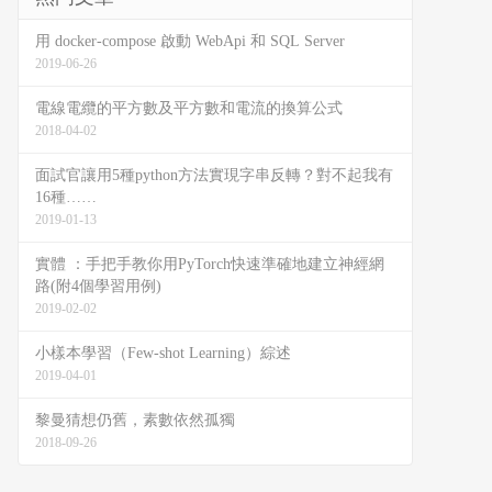
用 docker-compose 啟動 WebApi 和 SQL Server
2019-06-26
電線電纜的平方數及平方數和電流的換算公式
2018-04-02
面試官讓用5種python方法實現字串反轉？對不起我有
16種……
2019-01-13
實體 ：手把手教你用PyTorch快速準確地建立神經網
路(附4個學習用例)
2019-02-02
小樣本學習（Few-shot Learning）綜述
2019-04-01
黎曼猜想仍舊，素數依然孤獨
2018-09-26