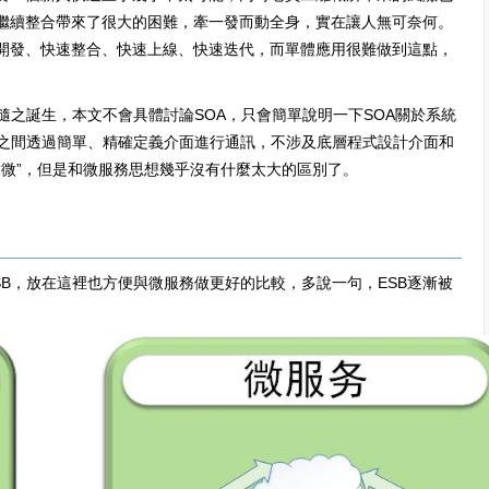
繼續整合帶來了很大的困難，牽一發而動全身，實在讓人無可奈何。
開發、快速整合、快速上線、快速迭代，而單體應用很難做到這點，
隨之誕生，本文不會具體討論SOA，只會簡單說明一下SOA關於系統
務之間透過簡單、精確定義介面進行通訊，不涉及底層程式設計介面和
“微”，但是和微服務思想幾乎沒有什麼太大的區別了。
SB，放在這裡也方便與微服務做更好的比較，多說一句，ESB逐漸被