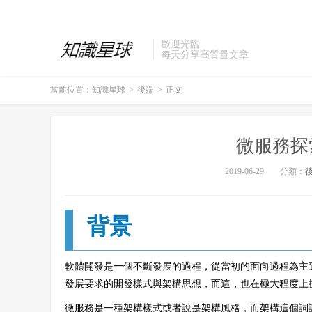
歡迎光臨
每天分享高質量文章
當前位置：
知識星球
>
後端
>
正文
微服務探
2019-06-29
分類：
背景
軟體開發是一個不斷發展的過程，從當初的面向過程為主
發展要求的開發樣式與架構思想，而這，也在極大程度上
微服務是一種架構樣式或者說是架構風格，而架構這個詞