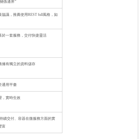
關係邊界”
協議，推薦使用REST full風格，如
基於一套服務，交付快捷靈活
務擁有獨立的資料儲存
於通用平臺
理，實時生效
s、持續交付、容器在微服務方面的實
豐富