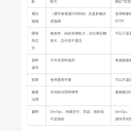
點
較大
關註“背景
通訊
（通常會透過ESB排程）支援多種訊
使用輕量級
協議
息協議
HTTP
開發
修改時，由於依賴較大，往往牽扯麵
可以只是
與交
很大，交付並不靈活
付
資料
可共享資料儲存
每個微服
儲存
部署
使用通用平臺
可以不基
服務
共同的治理和標準
服務微治
治理
趨勢
DevOps、持續交付、容器，做的並
DevOp
不是很好
踐非常的