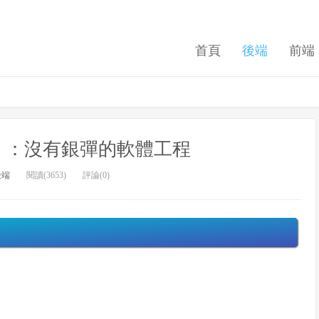
首頁
後端
前端
》：沒有銀彈的軟體工程
後端
閱讀(3653)
評論(0)