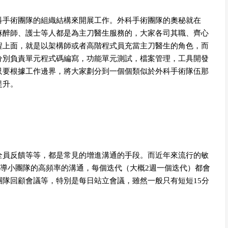
手術團隊的組織結構來開展工作。外科手術團隊的奧秘就在
麻醉師、護士等人都是為主刀醫生服務的，大家各司其職、齊心
程上面，就是以架構師或者高階程式員充當主刀醫生的角色，而
分別負責單元程式碼編寫，功能單元測試，檔案管理，工具開發
只要根據工作邊界，將大家劃分到一個個類似於外科手術隊伍那
提升。
員反饋等等，都是常見的增進溝通的手段。而近年來流行的敏
別倡導小團隊的高頻率的溝通，每個迭代（大概2週一個迭代）都會
隊回顧會議等，特別是每日站立會議，雖然一般只有短短15分