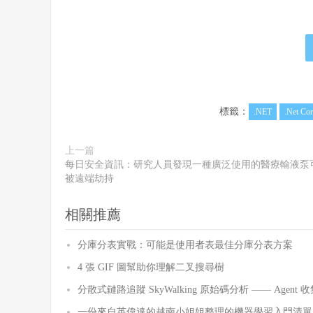
標籤：
.NET
.Net Cor
上一篇
每日安全資訊：研究人員發現一種廣泛使用的醫療輸液泵
被遠端劫持
相關推薦
分庫分表實戰：可能是使用者表最佳分庫分表方案
4 張 GIF 圖幫助你理解二叉搜尋樹
分散式鏈路追蹤 SkyWalking 原始碼分析 —— Agent 收集
一份來自英偉達的越南小姐姐整理的機器學習入門清單