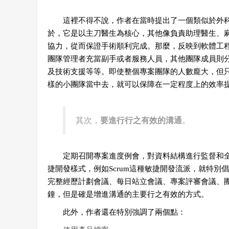
這裡不得不說，作者在當時提出了一個類似於外科
於，它是以主刀醫生為核心，其他像負責助理醫生、
協力，從而保證手術順利完成。那麼，反映到軟體工
團隊管理者充當副手或者服務人員，其他團隊成員則
及技術支援等等。即使整個專案團隊的人數龐大，但
樣的小團隊當中去，就可以保障在一定程度上的效率
其次，
要進行行之有效的溝通
。
定期召開專案進度例會，對資料結構進行監督和全
捷開發樣式，例如Scrum這種敏捷開發流派，就特
完整經歷計劃會議、每日站立會議、專案評審會議、團
鐘，但是確是增進溝通的主要行之有效的方式。
此外，作者還在特別強調了兩個點：