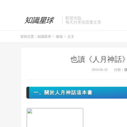
歡迎光臨
每天分享高質量文章
當前位置：
知識星球
>
後端
>
正文
也讀《人月神話
2019-06-16
分類：
一、關於人月神話這本書