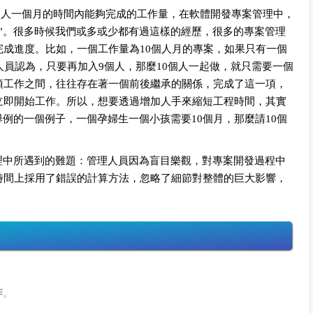
表一個人一個月的時間內能夠完成的工作量，在軟體開發專案管理中，
”。很多時候我們或多或少都有過這樣的經歷，很多的專案管理
成進度。比如，一個工作量為10個人月的專案，如果只有一個
人員認為，只要再加入9個人，那麼10個人一起做，就只需要一個
項工作之間，往往存在著一個前後繼承的關係，完成了這一項，
立即開始工作。所以，想要透過增加人手來縮短工程時間，其實
例的一個例子，一個孕婦生一個小孩需要10個月，那麼請10個
中所遇到的難題：管理人員因為盲目樂觀，對專案開發過程中
時間上採用了錯誤的計算方法，忽略了細節對整體的巨大影響，
作
。