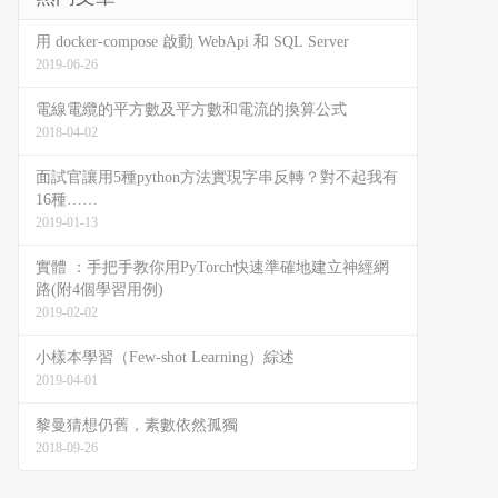
用 docker-compose 啟動 WebApi 和 SQL Server
2019-06-26
電線電纜的平方數及平方數和電流的換算公式
2018-04-02
面試官讓用5種python方法實現字串反轉？對不起我有
16種……
2019-01-13
實體 ：手把手教你用PyTorch快速準確地建立神經網
路(附4個學習用例)
2019-02-02
小樣本學習（Few-shot Learning）綜述
2019-04-01
黎曼猜想仍舊，素數依然孤獨
2018-09-26