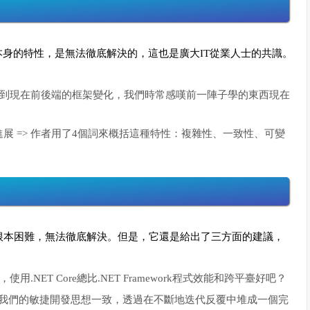
身的特性，是無法徹底解決的，這也是廣大IT從業人士的共識。
定律到現在前後端的框架變化，我們時常感嘆前一陣子學的東西現在
展 => 作者用了4個詞來概括這種特性：複雜性、一致性、可變
根本困難，無法徹底解決。但是，它還是給出了三方面的建議，
.NET Core總比.NET Framework程式效能和跨平臺好吧？
其實跟我們的敏捷開發思想一致，透過在不斷地迭代反覆中堆成一個完