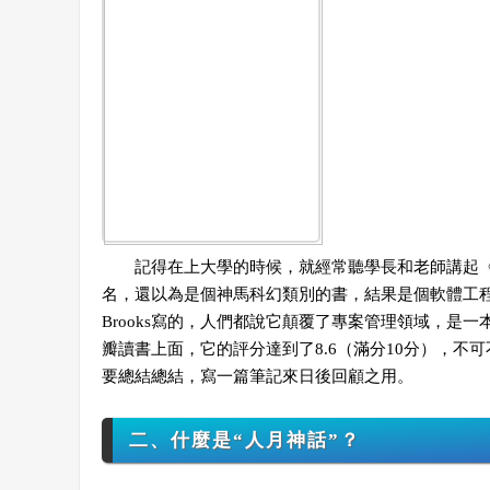
記得在上大學的時候，就經常聽學長和老師講起《
名，還以為是個神馬科幻類別的書，結果是個軟體工程方
Brooks寫的，人們都說它顛覆了專案管理領域，是
瓣讀書
上面，它的評分達到了8.6（滿分10分），
要總結總結，寫一篇筆記來日後回顧之用。
二、什麼是“人月神話”？