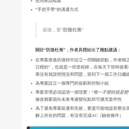
使用產品檔案
“手把手帶”的溝通方式
最後，要“
防微杜漸
”
關於“防微杜漸”，作者具體給出了幾點建議：
在專案推進的過程中設立一些關鍵節點，作者稱之為
日標的”，也就是一些里程碑，在每天下班時後看
果沒有就說明情況和問題，留到下一個工作日繼
為專案設立一個專門的規劃和控制小組
專案管理必須認清一個現實：“
唯一不變的就是變
修改都要面向未來考慮變化點和可擴充套件性
為了避免專案延遲和失敗，要盡可能地提前整合測試 
解上存在的問題，有沒有完成AC（驗收條件）