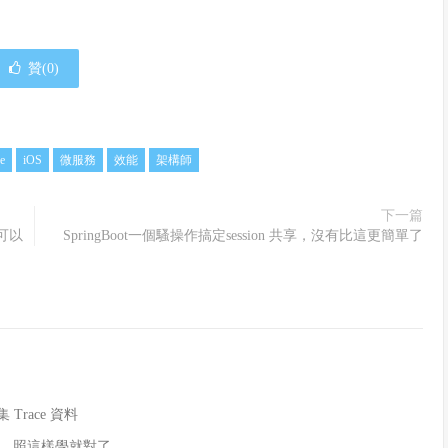
贊(
0
)
e
iOS
微服務
效能
架構師
下一篇
可以
SpringBoot一個騷操作搞定session 共享，沒有比這更簡單了
 Trace 資料
，照這樣學就對了