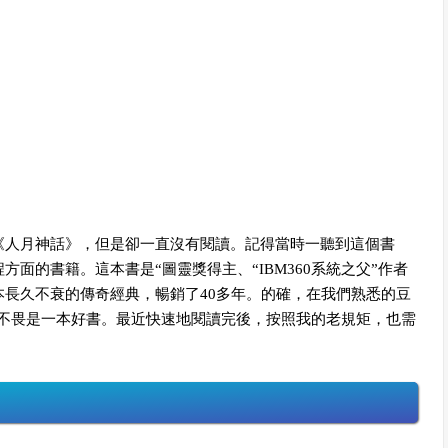
人月神話》，但是卻一直沒有閱讀。記得當時一聽到這個書
面的書籍。這本書是“圖靈獎得主、“IBM360系統之父”作者
一本長久不衰的傳奇經典，暢銷了40多年。的確，在我們熟悉的
豆
不可不畏是一本好書。最近快速地閱讀完後，按照我的老規矩，也需