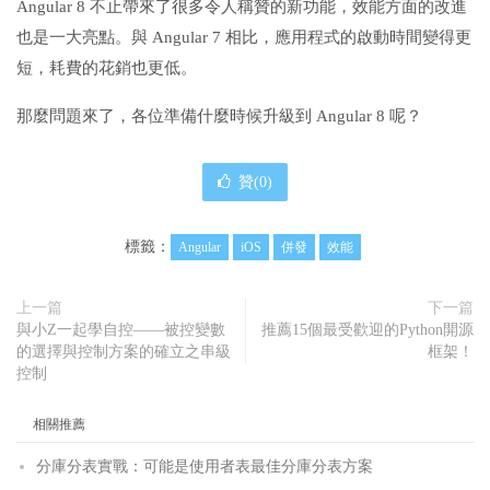
Angular 8 不止帶來了很多令人稱贊的新功能，效能方面的改進
也是一大亮點。與 Angular 7 相比，應用程式的啟動時間變得更
短，耗費的花銷也更低。
那麼問題來了，各位準備什麼時候升級到 Angular 8 呢？
贊(
0
)
標籤：
Angular
iOS
併發
效能
上一篇
下一篇
與小Z一起學自控——被控變數
推薦15個最受歡迎的Python開源
的選擇與控制方案的確立之串級
框架！
控制
相關推薦
分庫分表實戰：可能是使用者表最佳分庫分表方案