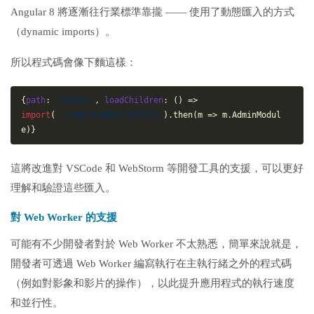
Angular 8 將逐漸往行業標準靠攏 —— 使用了動態匯入的方式
（dynamic imports）。
所以程式碼會像下麵這樣：
{
path
: 
`/admin`
, 
loadChildren
: 
()
 =>
import
(
`./admin/admin.module`
).then(
m
 =>
 m.AdminModul
e)}
這將改進對 VSCode 和 WebStorm 等開發工具的支援，可以更好
理解和驗證這些匯入。
對 Web Worker 的支援
可能有不少開發者對於 Web Worker 不太熟悉，簡單來說就是，
開發者可透過 Web Worker 編寫執行在主執行緒之外的程式碼
（例如對影象和影片的操作），以此提升應用程式的執行速度
和並行性。