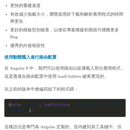
更快的重建速度
有效減少負載大小，瀏覽器用於下載和解析應用程式的時間
將更短
更好的模板型別檢查，以便在專案構建初期就可捕獲更多
Bug
優秀的向後相容性
使用動態匯入進行路由配置
在 Angular 8 中，我們可以使用路由以延遲載入部分應用程式，
這是透過在路由配置中使用 loadChildren 鍵來實現的。
在之前的版本中會編寫如下的程式碼：
{
path
: 
'/admin'
, 
loadChildren
: 
'./admin/admin.module#Ad
minModule'
}
這種語法是專門為 Angular 定製的，並內建到其工具鏈中。但