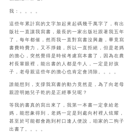
我：。。。。
這些年累計寫的文字加起來起碼幾千萬字了，有出
版社一直讓我寫書，最長的一家出版社跟著我五年
了，每年都催，然而我一直對寫書沒興趣，畢竟寫
書費時費力，又不掙錢，所以一直拒絕，但是老媽
的擔心，突然覺得是時候考慮寫本書了，因為在農
村長輩眼裡，能出書的人都是牛人，一定是好孩
子，老母親這些年的擔心也肯定會消除。。。。
誰能想到，支撐我寫書的動力竟然是，為了向老母
親證明她兒子乾的是正經事兒呢？
等我的書真的寫出來了，我第一本書一定拿給老
媽，能想象得到，老媽一定是到處向村裡人炫耀，
甚至於可能都會跑到村口逢人便說，咱家的二狗子
出書了。。。。