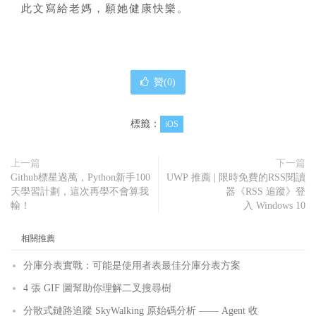
此文寫給老媽，願她健康快樂。
贊(
0
)
標籤：
iOS
上一篇
下一篇
Github標星過萬，Python新手100
UWP 推薦 | 限時免費的RSS閱讀
天學習計劃，這次再學不會算我
器《RSS 追蹤》登
輸！
入 Windows 10
相關推薦
分庫分表實戰：可能是使用者表最佳分庫分表方案
4 張 GIF 圖幫助你理解二叉搜尋樹
分散式鏈路追蹤 SkyWalking 原始碼分析 —— Agent 收