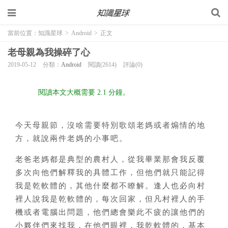
當前位置：
知識星球
>
Android
>
正文
老母親為我操碎了心
2019-05-12
分類：
Android
閱讀(2614)
評論(0)
閱讀本文大概需要 2.1 分鐘。
今天母親節，沒啥需要特別歌頌老媽或者煽情的地
方，就說兩件老媽的小事吧。
老爸老媽都是典型的農村人，從我畢業那會我反覆
多次向他們解釋我的具體工作，但他們就只能記得
我是乾軟體的，其他什麼都不瞭解。逢人也必向村
裡人說我是乾軟體的，每次回家，但凡村裡人的手
機或者電腦出問題，他們總會樂此不疲的讓他們的
小夥伴們來找我，在他們眼裡，我乾軟體的，基本