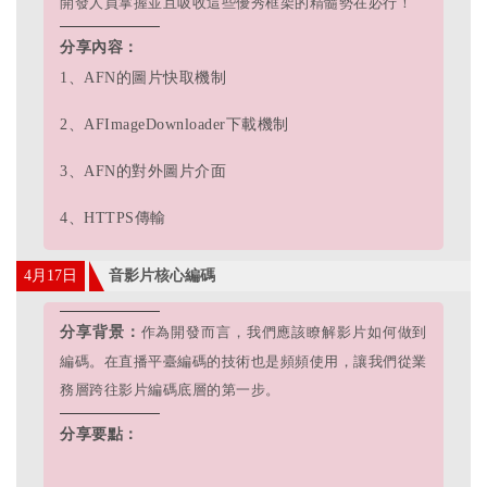
開發人員掌握並且吸收這些優秀框架的精髓勢在必行！
分享內容：
1、AFN的圖片快取機制
2、AFImageDownloader下載機制
3、AFN的對外圖片介面
4、HTTPS傳輸
4月17日
音影片核心編碼
分享背景：
作為開發而言，我們應該瞭解影片如何做到
編碼。
在直播平臺編碼的技術也是頻頻使用，讓我們從業
務層跨往影片編碼底層的第一步。
分享要點：