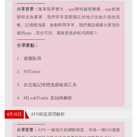
分享背景：
隨著競爭變大，app變得越發臃腫，app效能
變得尤為重要，我們常常需要關註的地方比如介面的流
暢、記憶體洩露、啟動時間等等，我們應該構建出更加壯
健的app，寫出可控、風險更低的程式碼呢？
分享要點：
1、迴圈取用
2、NSTimer
3、自定義記憶體洩露檢測工具
4、MLeakFinder 原始碼解析
4月16日
AFN框架原理解析
分享背景：
AFN 一個強大的網路框架，作為一個iOS進階