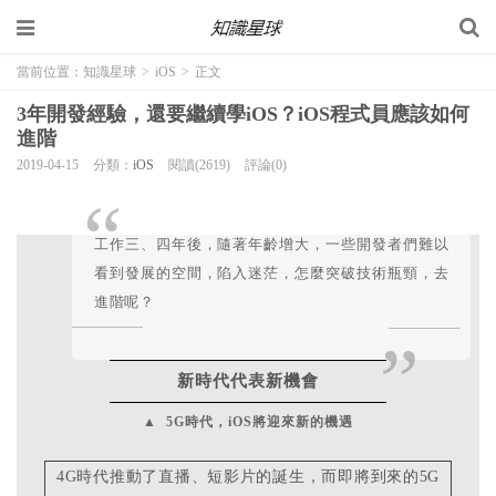
當前位置：
知識星球
>
iOS
>
正文
3年開發經驗，還要繼續學iOS？iOS程式員應該如何
進階
2019-04-15
分類：
iOS
閱讀(2619)
評論(0)
“
工作三、四年後，隨著年齡增大，一些開發者們難以
看到發展的空間，陷入迷茫，怎麼突破技術瓶頸，去
進階呢？
”
新時代代表新機會
▲ 5G時代，iOS將迎來新的機遇
4G時代推動了直播、短影片的誕生，而即將到來的5G