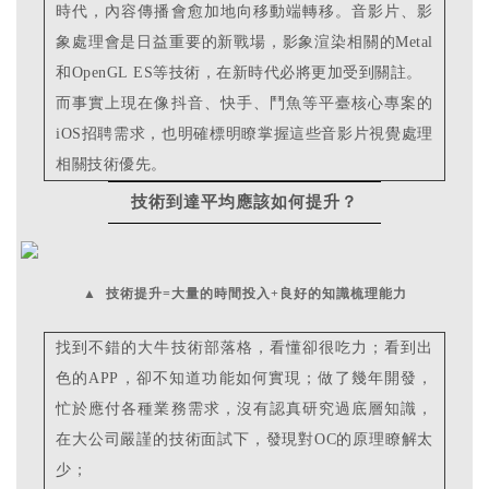
時代，內容傳播會愈加地向移動端轉移。音影片、影
象處理會是日益重要的新戰場，影象渲染相關的Metal
和OpenGL ES等技術，在新時代必將更加受到關註。
而事實上現在像抖音、快手、鬥魚等平臺核心專案的
iOS招聘需求，也明確標明瞭掌握這些音影片視覺處理
相關技術優先。
技術到達平均應該如何提升？
▲
技術提升=大量的時間投入+良好的知識梳理能力
找到不錯的大牛技術部落格，看懂卻很吃力；看到出
色的APP，卻不知道功能如何實現；做了幾年開發，
忙於應付各種業務需求，沒有認真研究過底層知識，
在大公司嚴謹的技術面試下，發現對OC的原理瞭解太
少；