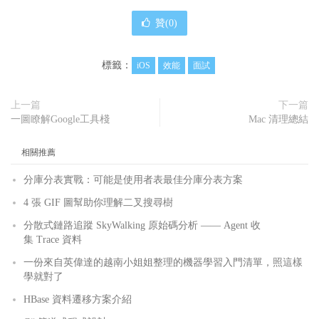
贊(
0
)
標籤：
iOS
效能
面試
上一篇
下一篇
一圖瞭解Google工具棧
Mac 清理總結
相關推薦
分庫分表實戰：可能是使用者表最佳分庫分表方案
4 張 GIF 圖幫助你理解二叉搜尋樹
分散式鏈路追蹤 SkyWalking 原始碼分析 —— Agent 收
集 Trace 資料
一份來自英偉達的越南小姐姐整理的機器學習入門清單，照這樣
學就對了
HBase 資料遷移方案介紹