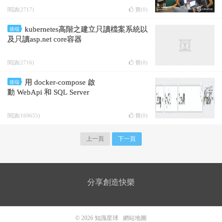
閱讀(2717)
贊(
0
)
kubernetes高階之建立只讀檔案系統以
後端
及只讀asp.net core容器
閱讀(2716)
贊(
0
)
用 docker-compose 啟
後端
動 WebApi 和 SQL Server
閱讀(169655)
贊(
0
)
上一頁
下一頁
分享創造快樂
© 2026
知識星球
網站地圖