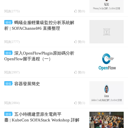
閱讀(2775)
贊(
0
)
螞蟻金服輕量級監控分析系統解
後端
析 | SOFAChannel#6 直播整理
閱讀(2777)
贊(
0
)
深入OpenFlowPlugin原始碼分析
後端
OpenFlow握手過程（一）
閱讀(2997)
贊(
0
)
容器發展簡史
後端
閱讀(2884)
贊(
1
)
五小時構建雲原生電商平
後端
臺 | KubeCon SOFAStack Workshop 詳解