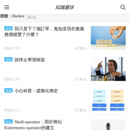
標籤：Docker
第2頁
我只是下了個訂單，鬼知道我在微服
後端
務裡經歷了什麼？
閱讀(3728)
贊(
0
)
請停止學習框架
後端
閱讀(2799)
贊(
0
)
小白科普：虛擬化簡史
後端
閱讀(3335)
贊(
0
)
Shell-operator：用於簡化
後端
Kubernetes operator的建立