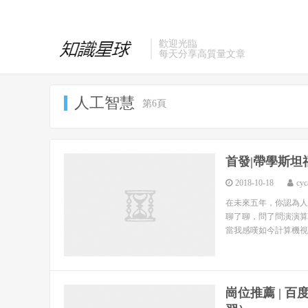
歡迎光臨
每天分享高質量文章
人工智慧
第6頁
首發|帶學斯坦
2018-10-18
cyc
在未來五年，你認為人
聊了聊，問了問演演算
當我感嘆如今計算機視
崗位推薦 | 