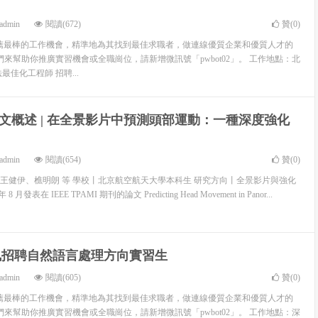
admin
閱讀(672)
贊(
0
)
 致力於推薦最棒的工作機會，精準地為其找到最佳求職者，做連線優質企業和優質人才的
來幫助你推廣實習機會或全職崗位，請新增微訊號「pwbot02」。 工作地點：北
最佳化工程師 招聘...
18論文概述 | 在全景影片中預測頭部運動：一種深度強化
admin
閱讀(654)
贊(
0
)
王健伊、樵明朗 等 學校丨北京航空航天大學本科生 研究方向丨全景影片與強化
月發表在 IEEE TPAMI 期刊的論文 Predicting Head Movement in Panor...
騰訊招聘自然語言處理方向實習生
admin
閱讀(605)
贊(
0
)
 致力於推薦最棒的工作機會，精準地為其找到最佳求職者，做連線優質企業和優質人才的
來幫助你推廣實習機會或全職崗位，請新增微訊號「pwbot02」。 工作地點：深