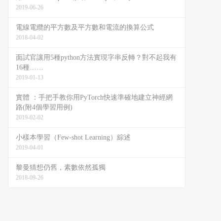
2019-06-26
電線電纜的平方數及平方數和電流的換算公式
2018-04-02
面試官讓用5種python方法實現字串反轉？對不起我有
16種……
2019-01-13
實體 ：手把手教你用PyTorch快速準確地建立神經網
路(附4個學習用例)
2019-02-02
小樣本學習（Few-shot Learning）綜述
2019-04-01
黎曼猜想仍舊，素數依然孤獨
2018-09-26