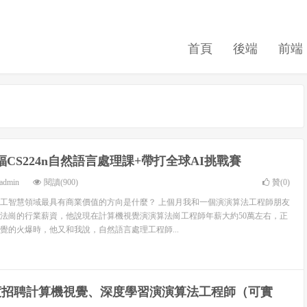
首頁
後端
前端
福CS224n自然語言處理課+帶打全球AI挑戰賽
admin
閱讀(900)
贊(
0
)
工智慧領域最具有商業價值的方向是什麼？ 上個月我和一個演演算法工程師朋友
法崗的行業薪資，他說現在計算機視覺演演算法崗工程師年薪大約50萬左右，正
覺的火爆時，他又和我說，自然語言處理工程師...
百度招聘計算機視覺、深度學習演演算法工程師（可實