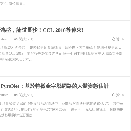
生 崗位職責...
斯為盛，論道長沙！CCL 2018等你來!
admin
閱讀(601)
贊(
0
)
大開幕！與您相約長沙！ 想瞭解更多會議詳情，請掃描下方二維碼！ 點選檢視更多大
論道CCL 2018，主旨報告為你撥雲見日 第十七屆中國計算語言學大會論文全部
的前沿講習班：本...
 PyraNet：基於特徵金字塔網路的人體姿態估計
admin
閱讀(637)
贊(
0
)
I 頂會論文提出的 400 多種演演算法中，公開演演算法程式碼的僅佔 6%，其中三
測試資料，約 54% 的分享包含“偽程式碼”。這是今年 AAAI 會議上一個嚴峻的
勃發展的領域正面臨...