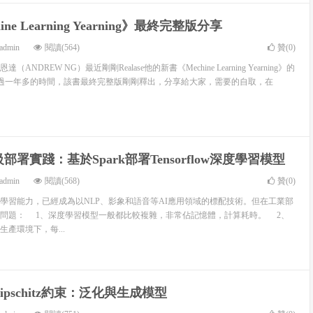
ne Learning Yearning》最終完整版分享
admin
閱讀(564)
贊(
0
)
DREW NG）最近剛剛Realase他的新書《Mechine Learning Yearning》的
 經過一年多的時間，該書最終完整版剛剛釋出，分享給大家，需要的自取，在
署實踐：基於Spark部署Tensorflow深度學習模型
admin
閱讀(568)
贊(
0
)
習能力，已經成為以NLP、影象和語音等AI應用領域的標配技術。但在工業部
問題： 1、深度學習模型一般都比較複雜，非常佔記憶體，計算耗時。 2、
產環境下，每...
pschitz約束：泛化與生成模型