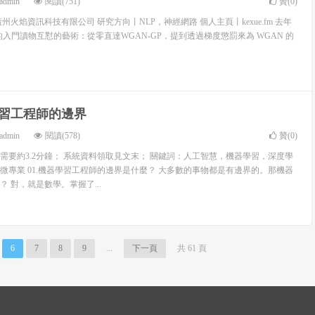
admin
閱讀(751)
贊(
0
)
州火焰資訊科技有限公司 研究方向丨NLP，神經網路 個人主頁丨kexue.fm 去年
P 的入門讀物互懟的藝術：從零直達WGAN-GP，提到透過梯度懲罰來為 WGAN 的
學習工程師的邊界
admin
閱讀(578)
贊(
0
)
讀需要約3.2分鐘； 系統資料領取見文末； 關鍵詞：人工智慧，機器學習，深度學
微專業 01.機器學習工程師的邊界是什麼？ 大多數的事物都是有邊界的。那機器
 對，就是數學。掌握了...
6
7
8
9
...
下一頁
共 61 頁