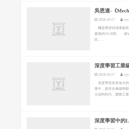
吳恩達-《Mechi
2018-10-17
cyc
機器學習領域專家吳恩達（AN
最後的54-58章。
此，...
深度學習工業級部
2018-10-17
cyc
深度學習具有強大的學
署中，卻存在兩個明顯
大資料時代，實際工業生
深度學習中的Li