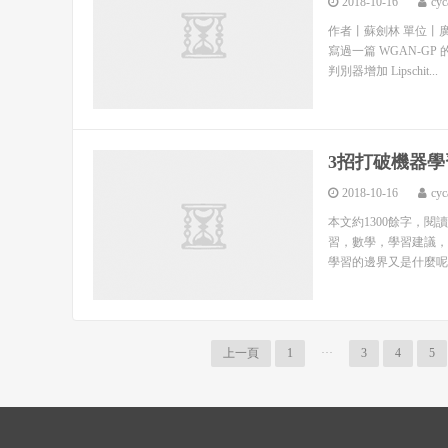
2018-10-16
cyc
作者丨蘇劍林 單位丨廣
寫過一篇 WGAN-G
判別器增加 Lipschit...
3招打破機器
2018-10-16
cyc
本文約1300餘字，閱
習，數學，學習建議，
學習的邊界又是什麼呢？
上一頁
1
···
3
4
5