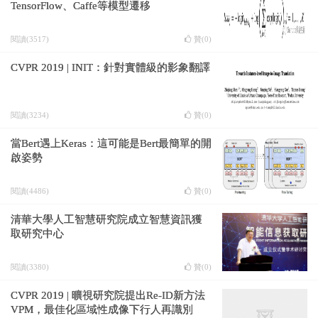
TensorFlow、Caffe等模型遷移
閱讀(3517)
贊(
0
)
CVPR 2019 | INIT：針對實體級的影象翻譯
閱讀(3234)
贊(
0
)
當Bert遇上Keras：這可能是Bert最簡單的開
啟姿勢
閱讀(4486)
贊(
0
)
清華大學人工智慧研究院成立智慧資訊獲
取研究中心
閱讀(3380)
贊(
0
)
CVPR 2019 | 曠視研究院提出Re-ID新方法
VPM，最佳化區域性成像下行人再識別