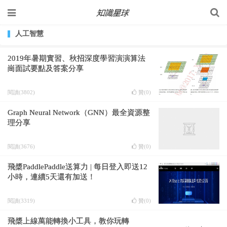
人工智慧
2019年暑期實習、秋招深度學習演演算法
崗面試要點及答案分享
閱讀(3802)
贊(
0
)
Graph Neural Network（GNN）最全資源整
理分享
閱讀(3676)
贊(
0
)
飛槳PaddlePaddle送算力 | 每日登入即送12
小時，連續5天還有加送！
閱讀(3319)
贊(
0
)
飛槳上線萬能轉換小工具，教你玩轉