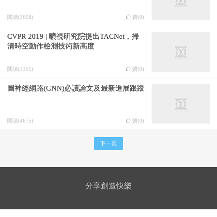
閱讀(3608)
贊(
0
)
CVPR 2019 | 曠視研究院提出TACNet，掃
清時空動作檢測技術新高度
閱讀(3351)
贊(
0
)
圖神經網路(GNN)必讀論文及最新進展跟蹤
閱讀(4675)
贊(
0
)
下一頁
分享創造快樂