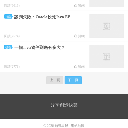
閱讀(3618)
贊(
0
)
談判失敗：Oracle殺死Java EE
後端
閱讀(2574)
贊(
0
)
一個Java物件到底有多大？
後端
閱讀(2776)
贊(
0
)
上一頁
下一頁
分享創造快樂
© 2026
知識星球
網站地圖