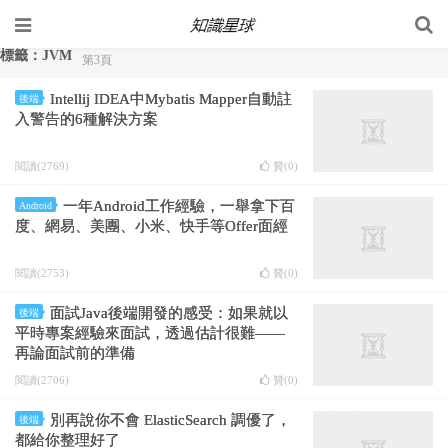
標籤：JVM
第3頁
Intellij IDEA中Mybatis Mapper自動註
後端
入警告的6種解決方案
閱讀(2769)
贊(
0
)
一年Android工作經驗，一舉拿下百
Android
度、網易、美團、小米、快手等Offer面經
閱讀(2753)
贊(
0
)
面試Java後端開發的感受：如果就以
後端
平時專案經驗來面試，透過估計很難——
再論面試前的準備
閱讀(2706)
贊(
0
)
別再說你不會 ElasticSearch 調優了，
後端
都給你整理好了