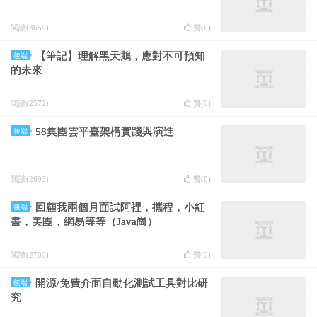
閱讀(3659)
贊(
0
)
【筆記】理解黑天鵝，應對不可預知
後端
的未來
閱讀(2572)
贊(
0
)
58集團雲平臺架構實踐與演進
後端
閱讀(2693)
贊(
0
)
回顧我兩個月面試阿裡，攜程，小紅
後端
書，美團，網易等等（Java崗）
閱讀(2700)
贊(
0
)
開源/免費介面自動化測試工具對比研
後端
究