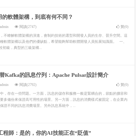
用的軟體架構，到底有何不同？
admin
閱讀(2747)
贊(
0
)
，不瞭解軟體架構的演進，會制約技術的選型和開發人員的生存、晉升空間。這
種軟體架構以及他們的優缺點，希望能夠幫助軟體開發人員拓展知識面。 一、
初級，典型的三級架構...
Kafka的訊息佇列：Apache Pulsar設計簡介
admin
閱讀(2792)
贊(
0
)
中，存在一些問題。一方面，訊息的儲存和服務一般是緊耦合的，節點的擴容和
要多備份來保證高可用性的場景。另一方面，訊息的消費樣式被固定，在企業內
保證不同的訊息消費場景。另外訊息系統中，...
工程師：是的，你的AI技能正在“貶值”