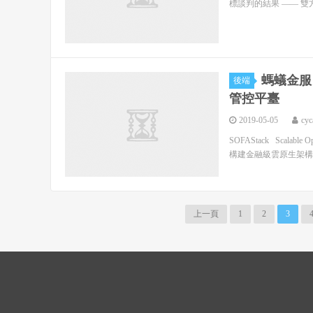
標談判的結果 —— 雙方的
螞蟻金服 S
後端
管控平臺
2019-05-05
cyc
SOFAStack Scalab
構建金融級雲原生架構
上一頁
1
2
3