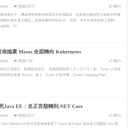
admin
閱讀(2627)
贊(
0
)
創業熱潮之中，機器學習專家的薪資水平水漲船高，投資者也樂於對AI初創公司慷
為推動社會生產力標誌，必將改變我們的生活。 但是，本文作者前谷歌工程師、
opa認為，AI...
 宣佈拋棄 Mesos 全面轉向 Kubernetes
admin
閱讀(729)
贊(
0
)
巴雲原生，點選檢視原文。 美國西部時間 5 月 2 日下午 7 點，Twitter 公司在
兼 Meetup。會上，Twitter 計算平臺（Twitter Computing Platf...
殺死Java EE：名正言順轉到.NET Core
admin
閱讀(2652)
贊(
0
)
Mike Milinkovich 昨日在部落格發表了 Oracle 與 Eclipse 基金會之間關於 Java 商