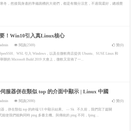
寒冬，然後我身邊的準備跳槽的大佬們，都是有幾分涼意，不過我還好，總感覺
！Win10引入真Linux核心
admin
閱讀(2569)
贊(
0
)
生 OpenSSH、WSL 引入 Windows，以及在微軟商店提供 Ubuntu、SUSE Linux 和
辦的 Microsoft Build 2019 大會上，微軟又宣佈了一...
多臺伺服器併在類似 top 的介面中顯示 | Linux 中國
admin
閱讀(2690)
贊(
0
)
伺服器，併在類似 top 的終端 UI 中顯示結果。 — Sk 不久前，我們寫了篇關
式能使我們能夠同時 ping 多臺主機。與傳統的 ping 不同，fping ...