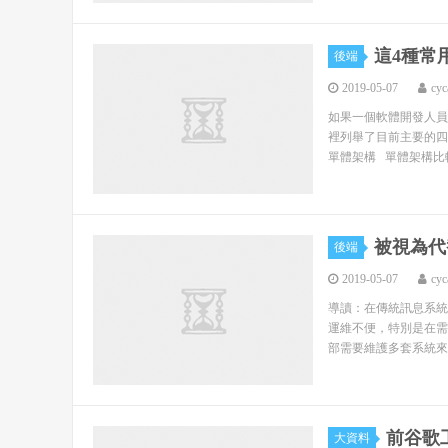
這4種常
後端
2019-05-07
cyc
如果一個軟體開發人員
裡列舉了目前主要的四
單體架構 單體架構比較
被視為代替
後端
2019-05-07
cyc
導讀：在傳統訊息系統
運維不便，特別是在需
部需要維護多套系統來
前谷歌
大資料