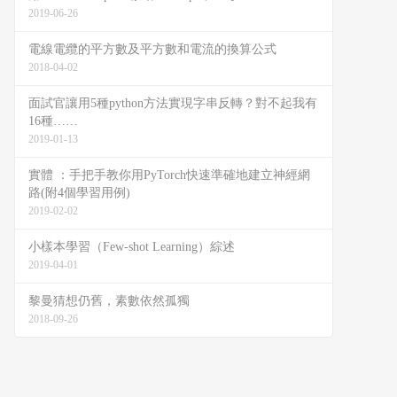
2019-06-26
電線電纜的平方數及平方數和電流的換算公式
2018-04-02
面試官讓用5種python方法實現字串反轉？對不起我有
16種……
2019-01-13
實體 ：手把手教你用PyTorch快速準確地建立神經網
路(附4個學習用例)
2019-02-02
小樣本學習（Few-shot Learning）綜述
2019-04-01
黎曼猜想仍舊，素數依然孤獨
2018-09-26