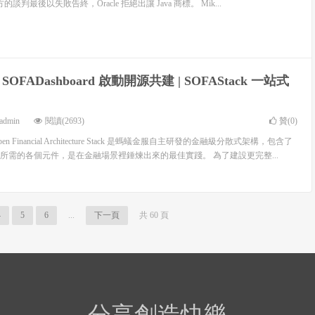
談判最後以失敗告終，Oracle 拒絕出讓 Java 商標。 Mik...
OFADashboard 啟動開源共建 | SOFAStack 一站式
admin
閱讀(2693)
贊(
0
)
le Open Financial Architecture Stack 是螞蟻金服自主研發的金融級分散式架構，包含了
所需的各個元件，是在金融場景裡錘煉出來的最佳實踐。 為了建設更完整...
4
5
6
...
下一頁
共 60 頁