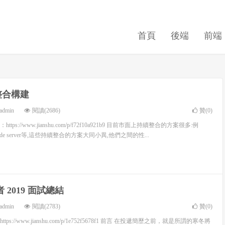
首頁
後端
前端
整合構建
admin
閱讀(2686)
贊(
0
)
s://www.jianshu.com/p/f72f10a921b9 目前市面上持續整合的方案很多:例
ane,Xcode server等,這些持續整合的方案大同小異,他們之間的性...
者 2019 面試總結
admin
閱讀(2783)
贊(
0
)
://www.jianshu.com/p/1e752f5678f1 前言 在投遞簡歷之前，就是所謂的寒冬將