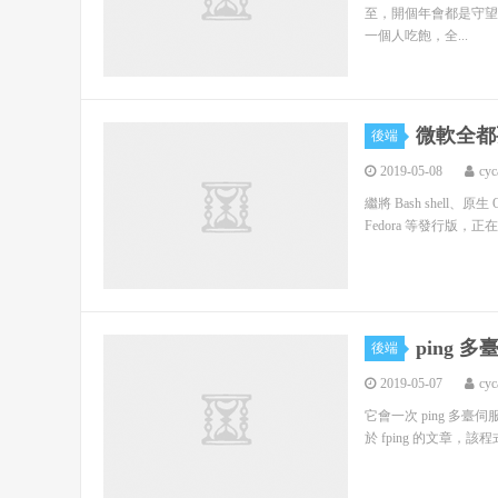
至，開個年會都是守望
一個人吃飽，全...
微軟全都要
後端
2019-05-08
cyc
繼將 Bash shell、原
Fedora 等發行版，正在舉
ping 
後端
2019-05-07
cyc
它會一次 ping 多臺
於 fping 的文章，該程