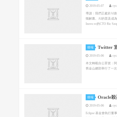
2019-05-07
cyc
導讀：我們正處於AI
慨解囊。AI的普及成
Inovo.vc的CTO Ric Sz
Twitter
後端
2019-05-06
cyc
本文轉載自公眾號：阿裡巴
舊金山總部舉行了一次技術釋出會
Oracle
後端
2019-05-06
cyc
Eclipse 基金會執行董事 