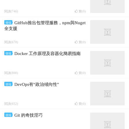
閱讀(746)
贊(
0
)
GitHub推出包管理服務，npm與Nuget
後端
全支援
閱讀(678)
贊(
0
)
Docker 工作原理及容器化簡易指南
後端
閱讀(808)
贊(
0
)
DevOps有“政治傾向性”
後端
閱讀(652)
贊(
0
)
Git 的奇技淫巧
後端