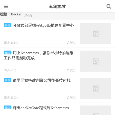
標籤：Docker
第6頁
分散式部署攜程Apollo構建配置中心
後端
閱讀(2924)
贊(
0
)
用上Kubernetes，讓你半小時的運維
後端
工作只需幾秒完成
閱讀(628)
贊(
0
)
從零開始搭建創業公司後臺技術棧
後端
閱讀(2903)
贊(
0
)
釋出dotNetCore程式到Kubernetes
後端