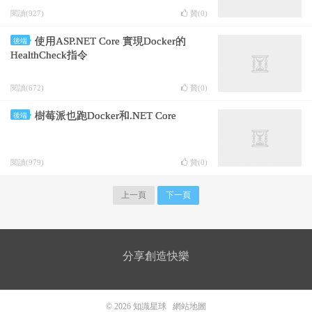
閱讀(927)
贊(
0
)
使用ASP.NET Core 實現Docker的
後端
HealthCheck指令
閱讀(672)
贊(
0
)
樹莓派也跑Docker和.NET Core
後端
閱讀(979)
贊(
0
)
上一頁
下一頁
分享創造快樂
© 2026
知識星球
網站地圖