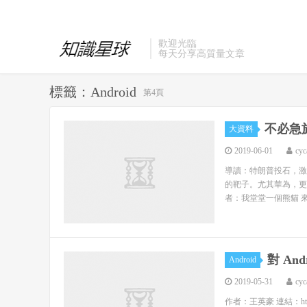
歡迎光臨
每天分享高質量文章
標籤：Android
第4頁
不必急
大資料
2019-06-01
cyc
導讀：特朗普投石，激
的靶子。尤其華為，更
者：我堂堂一個熊貓 來源
對 An
Android
2019-05-31
cyc
作者：王英豪 連結：https