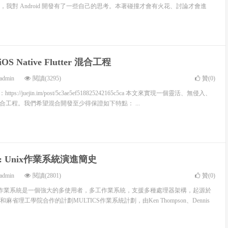
我對 Android 開發有了一些自己的思考。本著碰撞才會有火花、討論才會進
S Native Flutter 混合工程
admin
閱讀(3295)
贊(
0
)
https://juejin.im/post/5c3ae5ef518825242165c5ca 本文來實現一個靈活、無侵入、
ter 混合工程。我們希望混合開發至少得保證如下特點： ...
 Unix作業系統演進簡史
admin
閱讀(2801)
贊(
0
)
作業系統是一個強大的多使用者，多工作業系統，支援多種處理器架構，起源於
省理工學院合作的計劃MULTICS作業系統計劃，由Ken Thompson、Dennis