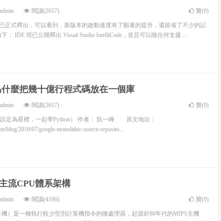
admin
閱讀(2657)
贊(
0
)
 2019 16.1 已正式釋出，可以看到，新版本的啟動速度有了顯著的提升，還節省了不少的記
DE 現已公開釋出 Visual Studio IntelliCode，並且可以隨任何支援 ...
le 為什麼把幾十億行程式碼放在一個庫
admin
閱讀(2617)
贊(
0
)
定為星標，一起學Python） 作者： 阮一峰 原文地址：
m/blog/2016/07/google-monolithic-source-reposito...
主流CPU體系架構
admin
閱讀(4106)
贊(
0
)
計算機）是一種執行較少型別計算機指令的微處理器，起源於80年代的MIPS主機