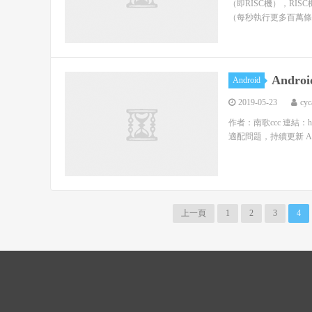
（即RISC機），RI
（每秒執行更多百萬條指
Andr
Android
2019-05-23
cyc
作者：南歌ccc 連結：htt
適配問題，持續更新 Andr
上一頁
1
2
3
4