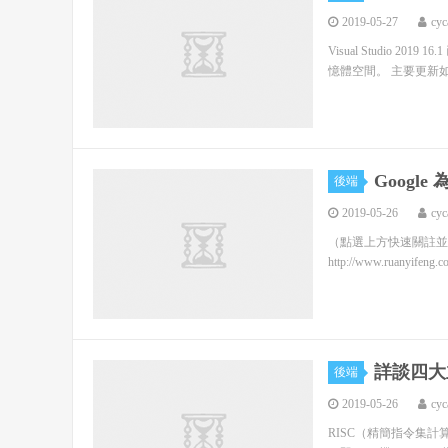
2019-05-27
cyc
Visual Studio
憶體空間。 主要更新如下： I
Goog
後端
2019-05-26
cyc
（點選上方快速關註並設
http://www.ruanyifeng.co
詳談四大
後端
2019-05-26
cyc
RISC（精簡指令集