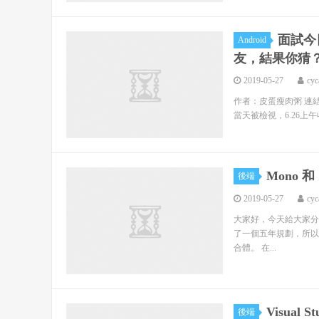
面試今
Android
友，結果你猜
2019-05-27
cyc
作者：皮蛋瘦肉粥 連結：htt
當天被檢視，6.26上午
Mono 和
後端
2019-05-27
cyc
大家好，今天給大家分享.NE
了一個五年規劃，所以分
合體。 在...
Visual 
後端