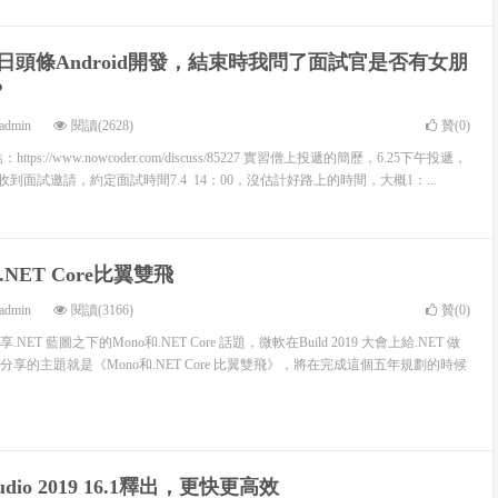
日頭條Android開發，結束時我問了面試官是否有女朋
？
admin
閱讀(2628)
贊(
0
)
ps://www.nowcoder.com/discuss/85227 實習僧上投遞的簡歷，6.25下午投遞，
收到面試邀請，約定面試時間7.4 14：00，沒估計好路上的時間，大概1：...
 .NET Core比翼雙飛
admin
閱讀(3166)
贊(
0
)
T 藍圖之下的Mono和.NET Core 話題，微軟在Build 2019 大會上給.NET 做
享的主題就是《Mono和.NET Core 比翼雙飛》，將在完成這個五年規劃的時候
Studio 2019 16.1釋出，更快更高效