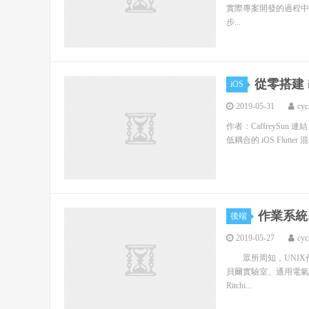
實際專案開發的過程中，
步...
從零搭建 iO
iOS
2019-05-31
cyc
作者：CaffreySun 連結：
低耦合的 iOS Flut
作業系統:
後端
2019-05-27
cyc
眾所周知，UNIX
貝爾實驗室、通用電氣和麻
Ritchi...