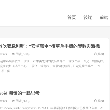
首頁
後端
前端
於吹響裁判哨：“安卓禁令”後華為手機的變數與新機
admin
閱讀(2708)
贊(
0
)
起華為與谷歌的千層浪。 在中美之間的貿易爭端中，科技產業一直是一塊很顯眼
是身處於漩渦的中心。 看似一場危機，但最後的結局，註定是壞的嗎？ 作
：腦...
droid 開發的一點思考
admin
閱讀(2683)
贊(
0
)
://www.jianshu.com/p/5dfae715f2b3 17 年畢業開始工作到現在已快兩個年頭，在