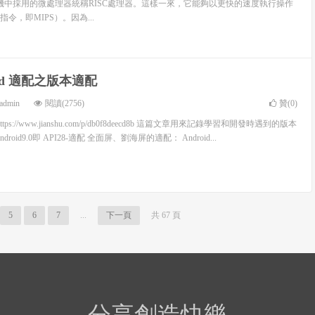
SC機中採用的微處理器統稱RISC處理器。這樣一來，它能夠以更快的速度執行操作
令，即MIPS）。因為...
oid 適配之版本適配
admin
閱讀(2756)
贊(
0
)
ps://www.jianshu.com/p/db0f8deecd8b 這篇文章用來記錄學習和開發時遇到的版本
oid9.0即 API28-適配 全面屏、劉海屏的適配： Android...
5
6
7
...
下一頁
共 67 頁