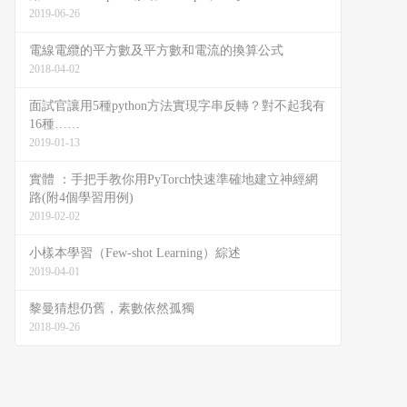
2019-06-26
電線電纜的平方數及平方數和電流的換算公式
2018-04-02
面試官讓用5種python方法實現字串反轉？對不起我有
16種……
2019-01-13
實體 ：手把手教你用PyTorch快速準確地建立神經網
路(附4個學習用例)
2019-02-02
小樣本學習（Few-shot Learning）綜述
2019-04-01
黎曼猜想仍舊，素數依然孤獨
2018-09-26