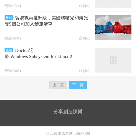
閱讀(2720)
贊(
0
)
貿易戰再度升級，美國將曙光和海光
後端
等5個公司加入禁運清單
閱讀(2631)
贊(
0
)
Docker迎
後端
來 Windows Subsystem for Linux 2
閱讀(2885)
贊(
0
)
上一頁
下一頁
分享創造快樂
© 2026
知識星球
網站地圖