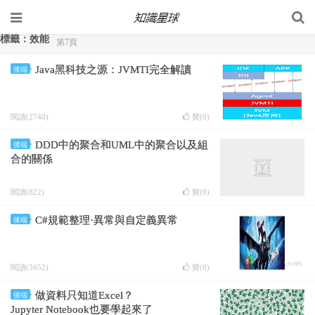
標籤：效能
第7頁
Java黑科技之源：JVMTI完全解讀
後端
閱讀(2740)
贊(
0
)
DDD中的聚合和UML中的聚合以及組
後端
合的關係
閱讀(822)
贊(
0
)
C#規範整理·異常與自定義異常
後端
閱讀(3652)
贊(
0
)
做資料只知道Excel？
後端
Jupyter Notebook也要學起來了