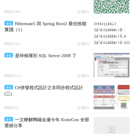
閱讀(3288)
贊(
0
)
Hibernate5 與 Spring Boot2 最佳效能
後端
實踐（1）
閱讀(3162)
贊(
0
)
是時候揮別 SQL Server 2008 了
後端
閱讀(2812)
贊(
0
)
C#併發程式設計之非同步程式設計
後端
(三)
閱讀(853)
贊(
0
)
一文瞭解螞蟻金服今年 KubeCon 全部
後端
重磅分享