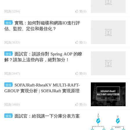
閱讀(3294)
贊(
0
)
實戰：如何對磁碟和網路IO進行評
後端
估、監控、定位和最佳化？
閱讀(3633)
贊(
1
)
面試官：談談你對 Spring AOP 的瞭
後端
解？請加上這些內容，絕對加分！
閱讀(3447)
贊(
0
)
SOFAJRaft-RheaKV MULTI-RAFT-
後端
GROUP 實現分析 | SOFAJRaft 實現原理
閱讀(3460)
贊(
0
)
面試官：給我講一下分庫分表方案
後端