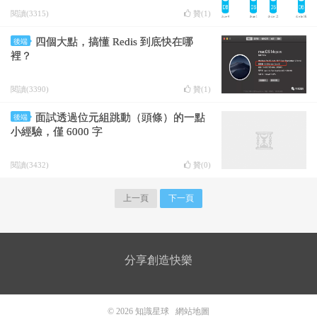
閱讀(3315)
贊(
1
)
四個大點，搞懂 Redis 到底快在哪
後端
裡？
閱讀(3390)
贊(
1
)
面試透過位元組跳動（頭條）的一點
後端
小經驗，僅 6000 字
閱讀(3432)
贊(
0
)
上一頁
下一頁
分享創造快樂
© 2026
知識星球
網站地圖