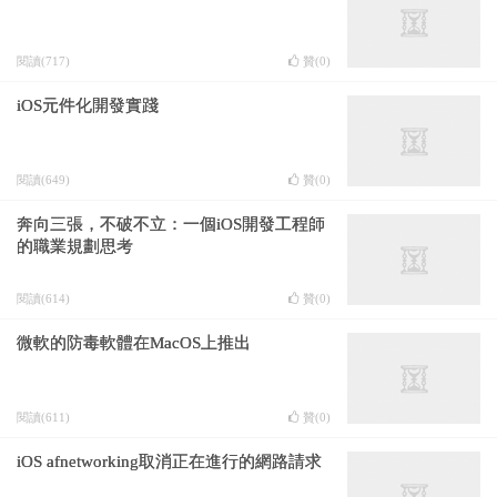
閱讀(717)
贊(
0
)
iOS元件化開發實踐
閱讀(649)
贊(
0
)
奔向三張，不破不立：一個iOS開發工程師
的職業規劃思考
閱讀(614)
贊(
0
)
微軟的防毒軟體在MacOS上推出
閱讀(611)
贊(
0
)
iOS afnetworking取消正在進行的網路請求